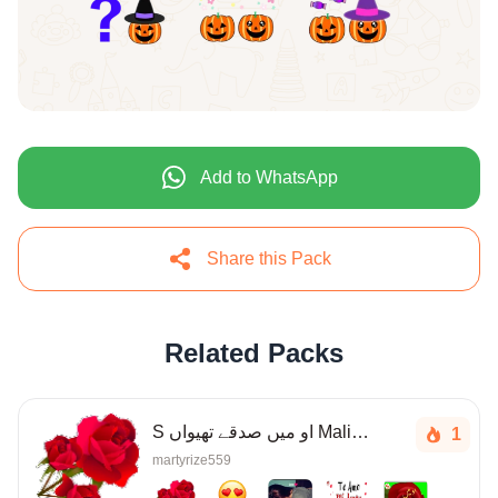
Add to WhatsApp
Share this Pack
Related Packs
S او میں صدقے تھیواں Maliksitara@live.com
1
martyrize559